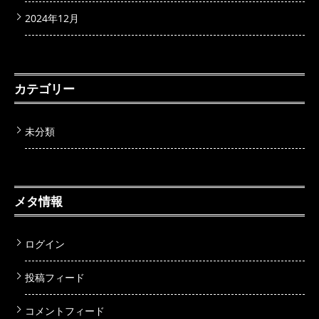
2024年12月
カテゴリー
未分類
メタ情報
ログイン
投稿フィード
コメントフィード