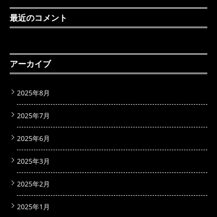
越しください。 スタッフ一同、皆様にお会いできることを心よ
最近のコメント
り楽しみにしております！ ☞☞☞詳しくはコチラに☞☞☞ 続き
を読む
アーカイブ
2025年8月
2025年7月
2025年6月
2025年3月
2025年2月
2025年1月