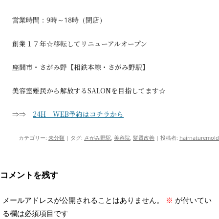
営業時間：9時～18時（閉店）
創業１７年☆移転してリニューアルオープン
座間市・さがみ野【相鉄本線・さがみ野駅】
美容室難民から解放するSALONを目指してます☆
⇒⇒
24H WEB予約はコチラから
カテゴリー:
未分類
| タグ:
さがみ野駅
,
美容院
,
髪質改善
|
投稿者:
hairnaturemold
コメントを残す
メールアドレスが公開されることはありません。
※
が付いてい
る欄は必須項目です